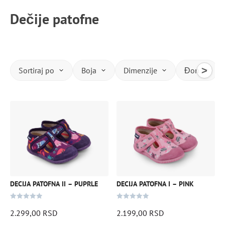
Dečije patofne
>
Sortiraj po
Boja
Dimenzije
Đon
Ovaj
Ovaj
proizvod
proizvod
ima
ima
više
više
varijanti.
varijanti.
Opcije
Opcije
mogu
mogu
DECIJA PATOFNA II – PUPRLE
DECIJA PATOFNA I – PINK
biti
biti
izabrane
izabrane
0
0
2.299,00
RSD
2.199,00
RSD
na
na
out
out
of
of