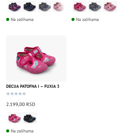
stranici
stranici
5
5
proizvoda.
proizvoda.
Na zalihama
Na zalihama
Ovaj
proizvod
ima
više
varijanti.
Opcije
mogu
DECIJA PATOFNA I – FUXIA 3
biti
izabrane
0
2.199,00
RSD
na
out
of
stranici
5
proizvoda.
Na zalihama