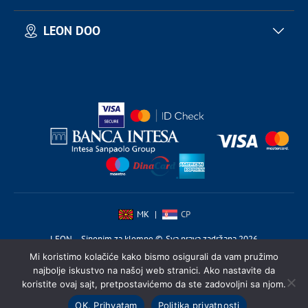
Materijali
Uslovi koriscenja
LEON DOO
Sastav proizvoda
Politika privatnosti
Politika kolačića
Stevana Sinđelića 44
15354, Slepčević, Srbija
PIB: 104237035
MB: 20124296
МК
|
СР
LEON – Sinonim za klompe ©. Sva prava zadržana 2026
Mi koristimo kolačiće kako bismo osigurali da vam pružimo
najbolje iskustvo na našoj web stranici. Ako nastavite da
koristite ovaj sajt, pretpostavićemo da ste zadovoljni sa njom.
OK. Prihvatam
Politika privatnosti