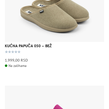
više
varijanti.
Opcije
mogu
biti
izabrane
na
stranici
KUĆNA PAPUČA 050 – BEŽ
proizvoda.
0
1.999,00
RSD
out
Na zalihama
of
5
Ovaj
proizvod
ima
više