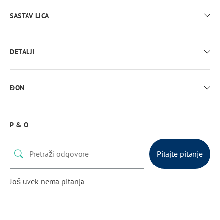
Dečija anatomska patofna sa posebno oblikovanim gazištem.
SASTAV LICA
Izrađena od tekstila i prirodne kože.
Tekstil
DETALJI
Podesivi čičak
ĐON
Termoplastična guma
P & O
Pitajte pitanje
Još uvek nema pitanja