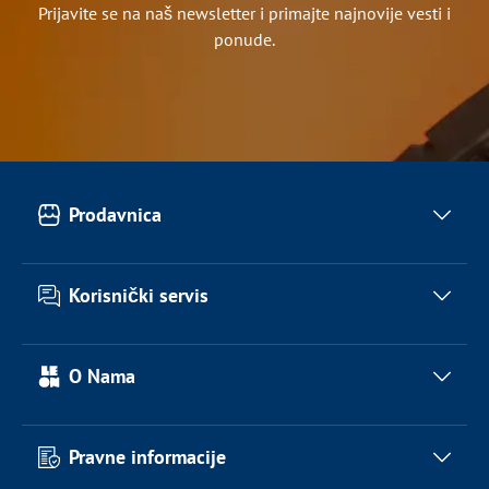
Prijavite se na naš newsletter i primajte najnovije vesti i
ponude.
Prodavnica
Klompe
Korisnički servis
Papuce
Sandale
Kontakt
O Nama
Medicinske klompe
Isporuka
Decije patofne
Reklamacije
O nama
Pravne informacije
Lokacije