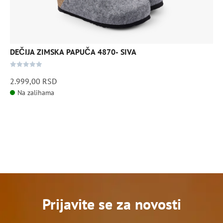
mogu
biti
izabrane
na
stranici
DEČIJA ZIMSKA PAPUČA 4870- SIVA
proizvoda.
0
2.999,00
RSD
out
Na zalihama
of
5
Prijavite se za novosti