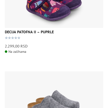
Opcije
mogu
biti
izabrane
na
stranici
DECIJA PATOFNA II – PUPRLE
proizvoda.
0
2.299,00
RSD
out
Na zalihama
of
5
Ovaj
proizvod
ima
više
varijanti.
Opcije