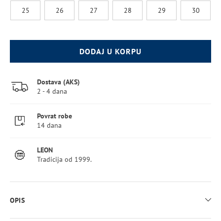
25
26
27
28
29
30
DODAJ U KORPU
Dostava (AKS)
2 - 4 dana
Povrat robe
14 dana
LEON
Tradicija od 1999.
OPIS