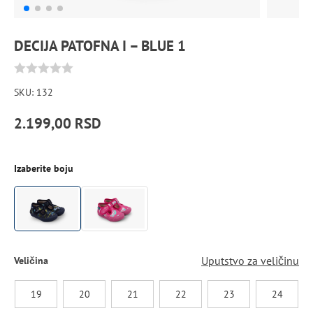
DECIJA PATOFNA I – BLUE 1
0
SKU:
132
out
2.199,00
RSD
of
5
Izaberite boju
Uputstvo za veličinu
Veličina
19
20
21
22
23
24