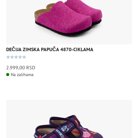
varijanti.
Opcije
mogu
biti
izabrane
na
stranici
DEČIJA ZIMSKA PAPUČA 4870-CIKLAMA
proizvoda.
0
2.999,00
RSD
out
Na zalihama
of
5
Ovaj
proizvod
ima
više
varijanti.