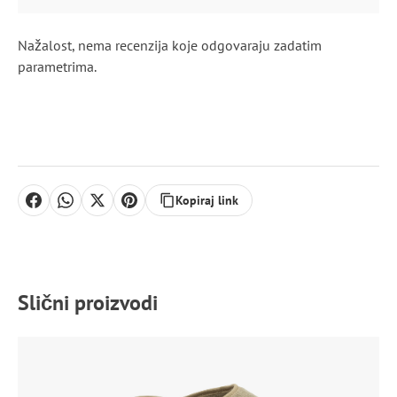
Nažalost, nema recenzija koje odgovaraju zadatim
parametrima.
Kopiraj link
Slični proizvodi
Ovaj
proizvod
ima