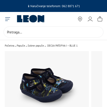
Skip
📱Naručivanje telefonom:
062 8871 671
to
content
Menu
Locations
My
Cart
Account
Početna
→
Papuče
→
Sobne papuče
→ DECIJA PATOFNA I – BLUE 1