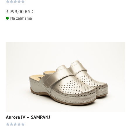
0
3.999,00
RSD
out
Na zalihama
of
5
Ovaj
proizvod
ima
više
varijanti.
Opcije
mogu
biti
izabrane
na
stranici
Aurora IV – SAMPANJ
proizvoda.
0