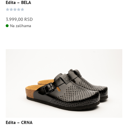
stranici
Edita – BELA
proizvoda.
0
3.999,00
RSD
out
Na zalihama
of
5
Ovaj
proizvod
ima
više
varijanti.
Opcije
mogu
biti
izabrane
na
stranici
Edita – CRNA
proizvoda.