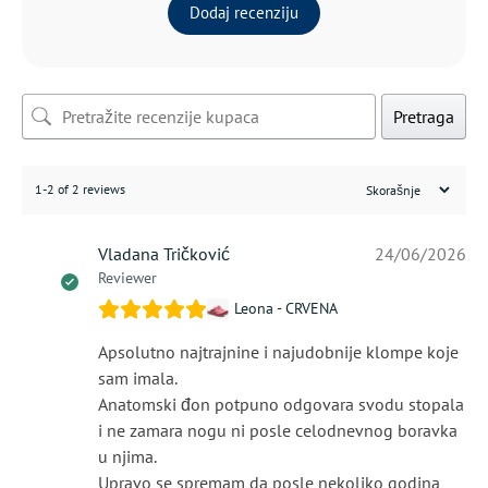
Dodaj recenziju
Pretraga
1-2 of 2 reviews
Vladana Tričković
24/06/2026
Reviewer
Leona - CRVENA
Apsolutno najtrajnine i najudobnije klompe koje
sam imala.
Anatomski đon potpuno odgovara svodu stopala
i ne zamara nogu ni posle celodnevnog boravka
u njima.
Upravo se spremam da posle nekoliko godina