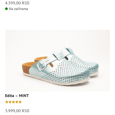
4.399,00
RSD
out
Na zalihama
of
5
Ovaj
proizvod
ima
više
varijanti.
Opcije
mogu
biti
izabrane
na
stranici
Edita – MINT
proizvoda.
5.00
out of 5
3.999,00
RSD