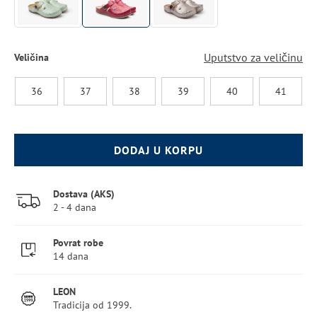
Uputstvo za veličinu
Veličina
36
37
38
39
40
41
DODAJ U KORPU
Dostava (AKS)
2 - 4 dana
Povrat robe
14 dana
LEON
Tradicija od 1999.