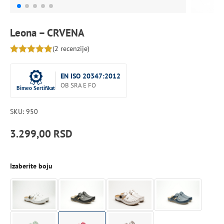
Leona – CRVENA
(
2
recenzije)
5.00
out of 5
EN ISO 20347:2012
OB SRA E FO
Bimeo Sertifikat
SKU:
950
3.299,00
RSD
Izaberite boju